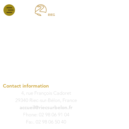
Contact information
4, rue François Cadoret
29340 Riec-sur-Bélon, France
accueil@riecsurbelon.fr
Phone:
02 98 06 91 04
Fax:
02 98 06 50 40