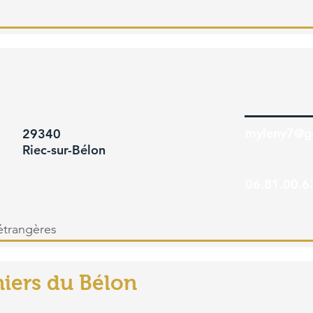
myleny7@g
29340
Riec-sur-Bélon
06.81.00.6
étrangères
iers du Bélon