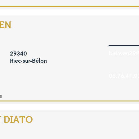
VEN
belaven29
29340
Riec-sur-Bélon
06.76.41.9
s
N DIATO