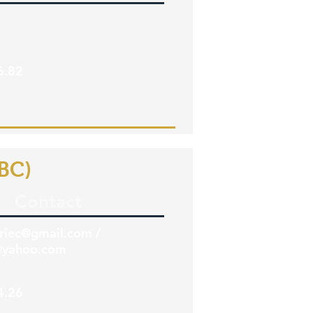
6.82
ABC)
Contact
oriec@gmail.com
/
@yahoo.com
4.26