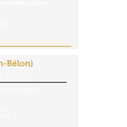
coeurriec@gmail.com
8.80
n-Bélon)
Contact
avinner@orange.fr
.38
9.32