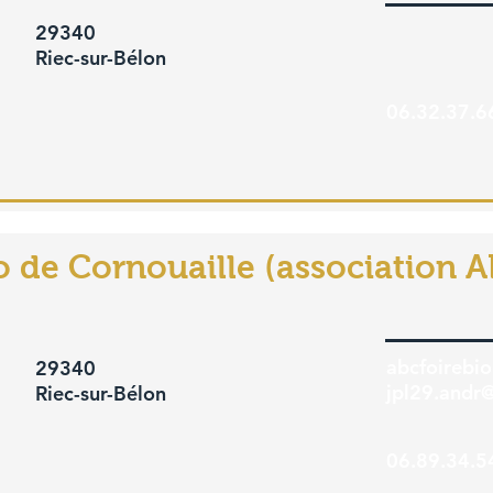
29340
Riec-sur-Bélon
06.32.37.6
o de Cornouaille (association 
abcfoirebi
29340
jpl29.andr
Riec-sur-Bélon
06.89.34.5