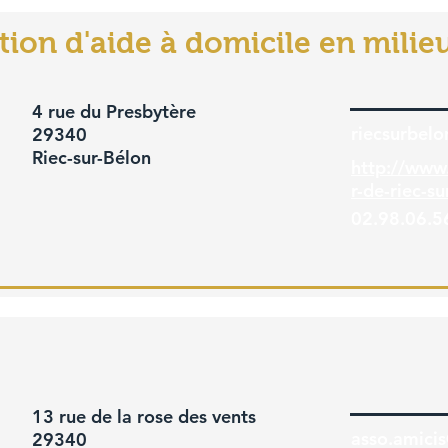
ion d'aide à domicile en milieu
4 rue du Presbytère
riecsurbel
29340
Riec-sur-Bélon
http://www
r-de-riec-su
02.98.06.5
13 rue de la rose des vents
asso.amici
29340