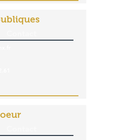
publiques
Contact
x.fr
2.61
Coeur
Contact