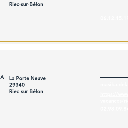
Riec-sur-Bélon
06.12.15.1
HA
La Porte Neuve
masika.del
29340
Riec-sur-Bélon
https://www
vacances/ri
02.98.09.8