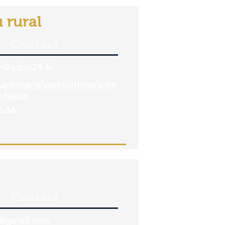
 rural
Contact
on@admr29.fr
.admr.org/associations/adm
r-belon
6.56
Contact
s@gmail.com