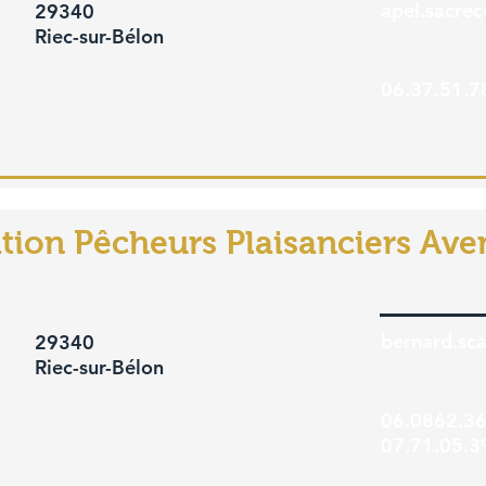
apel.sacre
29340
Riec-sur-Bélon
06.37.51.7
tion Pêcheurs Plaisanciers Ave
bernard.sc
29340
Riec-sur-Bélon
06.0862.36
07.71.05.3