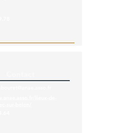
9.78
Contact
abouret@anae.asso.fr
.anae.asso.fr/lieux-de-
ec-sur-belon/
4.64