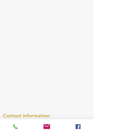
Contact information
4, rue François Cadoret
29340 Riec-sur-Bélon, France