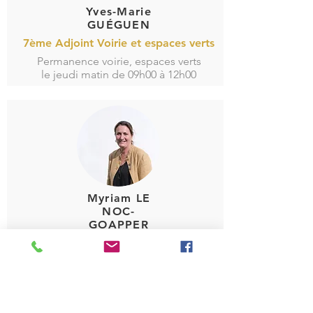
Yves-Marie
GUÉGUEN
7ème Adjoint Voirie et espaces verts
Permanence voirie, espaces verts
le jeudi matin de 09h00 à 12h00
Myriam LE
NOC-
GOAPPER
2ème Adjointe Jeunesse – scolaire –
petite enfance
Permanence scolaire, périscolaire et
jeunesse
le mercredi après-midi de 14h30 à 16h30