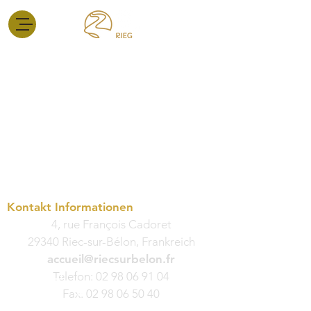
Kontakt Informationen
4, rue François Cadoret
29340 Riec-sur-Bélon, Frankreich
accueil@riecsurbelon.fr
Telefon:
02 98 06 91 04
Fax:
02 98 06 50 40