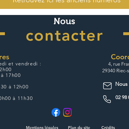
Nous
contacter
res
Coor
di et vendredi :
4, rue Fr
12h00
29340 Riec-s
 à 17h00
Nous 
8h30 à 12h00
02 98 
10h00 à 11h30
Mentions légales
Plan du site
Crédits