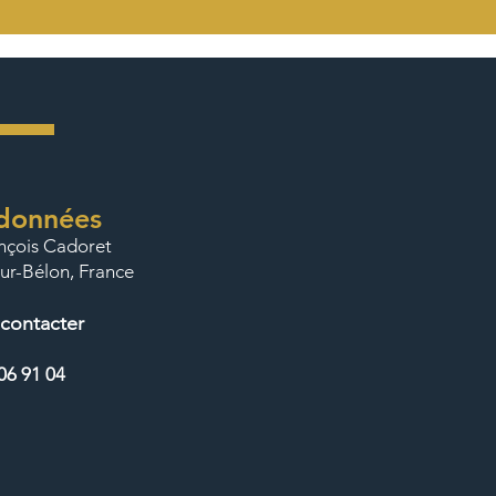
données
ançois Cadoret
ur-Bélon, France
contacter
06 91 04