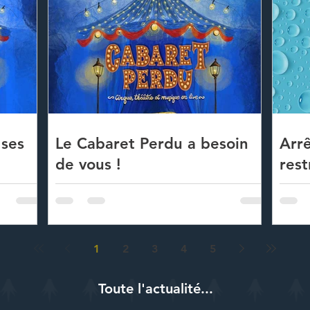
 ses
Le Cabaret Perdu a besoin
Arrê
de vous !
rest
l'ea
1
2
3
4
5
Toute l'actualité...