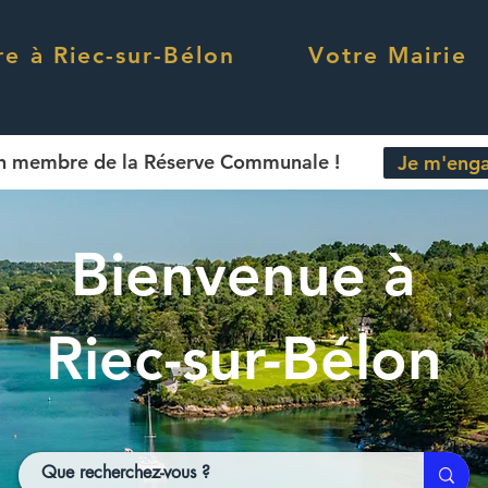
re à Riec-sur-Bélon
Votre Mairie
n membre de la Réserve Communale !
Je m'enga
Bienvenue à
Riec-sur-Bélon