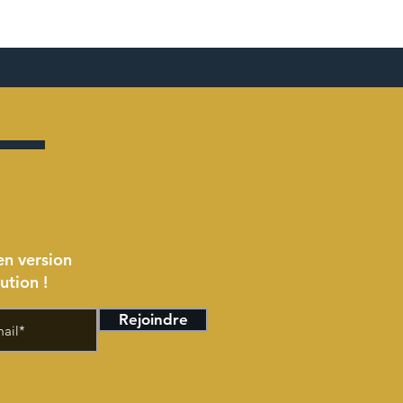
en version
ution !
Rejoindre