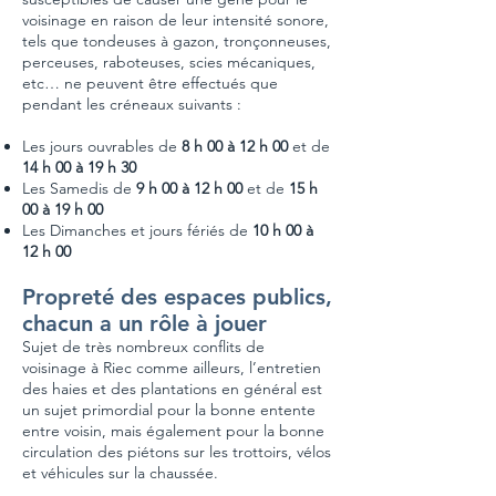
voisinage en raison de leur intensité sonore,
tels que tondeuses à gazon, tronçonneuses,
perceuses, raboteuses, scies mécaniques,
etc… ne peuvent être effectués que
pendant les créneaux suivants :
Les jours ouvrables de
8 h 00 à 12 h 00
et de
14 h 00 à 19 h 30
Les Samedis de
9 h 00 à 12 h 00
et de
15 h
00 à 19 h 00
Les Dimanches et jours fériés de
10 h 00 à
12 h 00
Propreté des espaces publics,
chacun a un rôle à jouer
Sujet de très nombreux conflits de
voisinage à Riec comme ailleurs, l’entretien
des haies et des plantations en général est
un sujet primordial pour la bonne entente
entre voisin, mais également pour la bonne
circulation des piétons sur les trottoirs, vélos
et véhicules sur la chaussée.