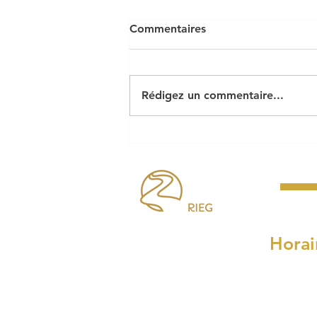
Commentaires
Rédigez un commentaire...
Le cabaret perdu pose ses
bagages à Riec !
Horai
Lundi, mardi, mercre
8h30 à 
et de 14h00