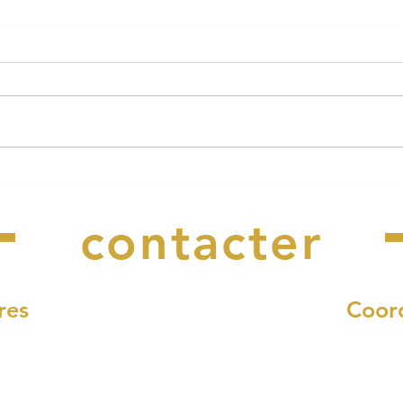
Le Cabaret Perdu a besoin
Arrê
Nous
de vous !
rest
l'ea
contacter
res
Coor
di et vendredi :
4, rue Fr
12h00
29340 Riec-s
 à 17h00
Nous 