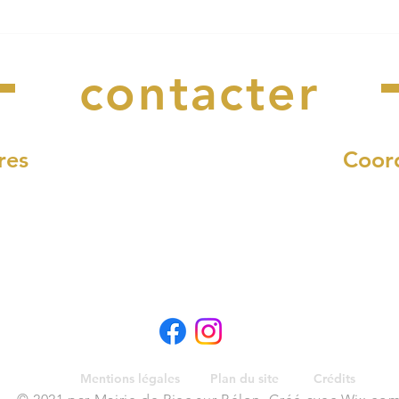
Le cabaret perdu pose ses
Le C
Nous
bagages à Riec !
de v
contacter
res
Coor
di et vendredi :
4, rue Fr
12h00
29340 Riec-s
 à 17h00
Nous 
8h30 à 12h00
02 98 
10h00 à 11h30
Mentions légales
Plan du site
Crédits