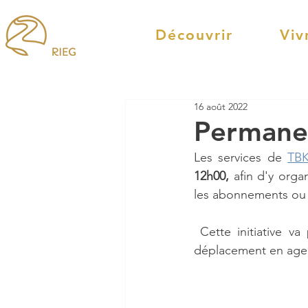
Découvrir
Viv
16 août 2022
Permane
Les services de 
TB
12h00,
 afin d'y orga
les abonnements ou
 Cette initiative va permettre de faciliter les démarches des administré.e.s, et éviter un 
déplacement en age