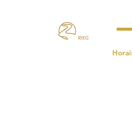
Arrêté préfectoral feux &
activités à risque incendie
Horai
Lundi, mardi, mercre
8h30 à 
et de 14h00
Le jeudi : de 
Le samedi : de 