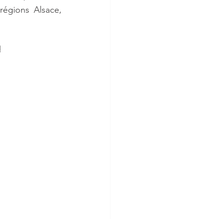
égions Alsace, 
! 