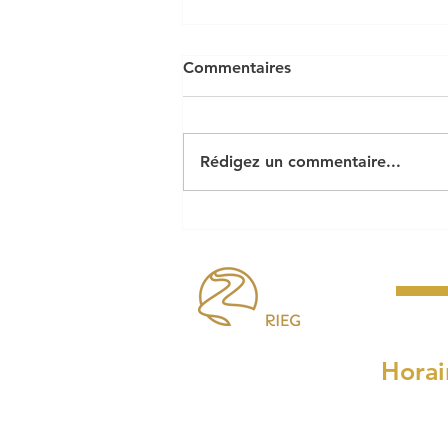
Commentaires
Rédigez un commentaire...
Le cabaret perdu pose ses
bagages à Riec !
Horai
Lundi, mardi, mercre
8h30 à 
et de 14h00