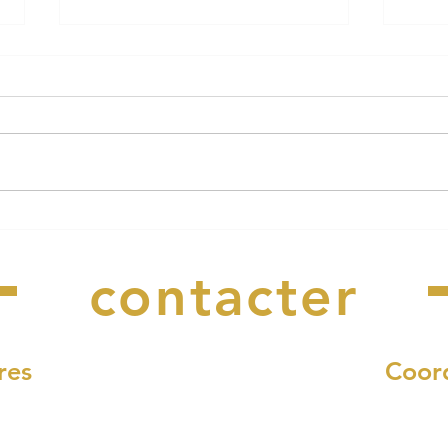
Le Cabaret Perdu a besoin
Arrê
Nous
de vous !
rest
l'ea
contacter
res
Coor
di et vendredi :
4, rue Fr
12h00
29340 Riec-s
 à 17h00