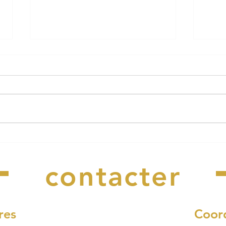
Le Cabaret Perdu a besoin
Arrê
Nous
de vous !
rest
l'ea
contacter
res
Coor
di et vendredi :