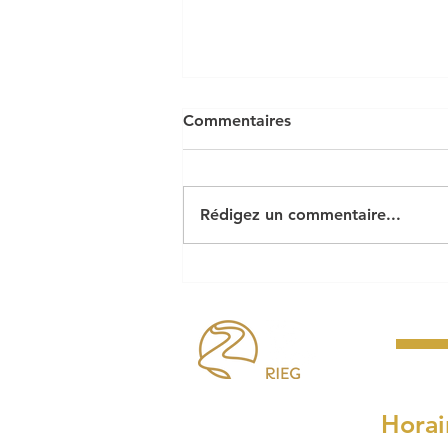
Commentaires
Rédigez un commentaire...
Le cabaret perdu pose ses
bagages à Riec !
Horai
Lundi, mardi, mercre