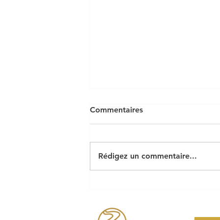
Commentaires
Rédigez un commentaire...
Arrêté préfectoral feux &
activités à risque incendie