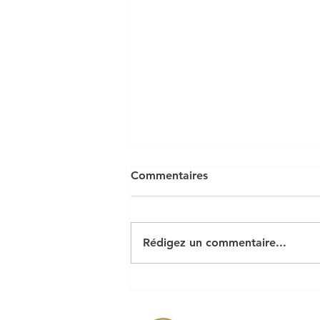
Commentaires
Rédigez un commentaire...
Arrêté préfectoral feux &
activités à risque incendie