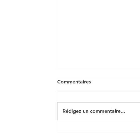
Commentaires
Rédigez un commentaire...
Arrêté préfectoral feux &
activités à risque incendie