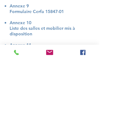
Annexe 9
Formulaire Cerfa 15847-01
Annexe 10
Liste des salles et mobilier mis à
disposition
Annexe 11
Tarifs de location des salles et cautions
bancaires
Annexe 12
Formulaire Cerfa
14098-02
Annexe
Convention cadre de financement aide
sanitaires-tampon
Coordonnées
4, rue François Cadoret
29340 Riec-sur-Bélon, France