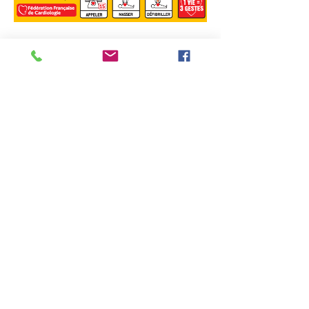
Kontakt Informationen
4, rue François Cadoret
29340 Riec-sur-Bélon, Frankreich
accueil@riecsurbelon.fr
Telefon:
02 98 06 91 04
Fax:
02 98 06 50 40
Std
Montag, Dienstag, Mittwoch und
Freitag: 8:30 bis 12:00 Uhr und 14:00 bis
17:00 Uhr
Donnerstag: 8:30 bis 12:00 Uhr und
15:30 bis 17:00 Uhr
Samstag: 10 bis 11:30 Uhr