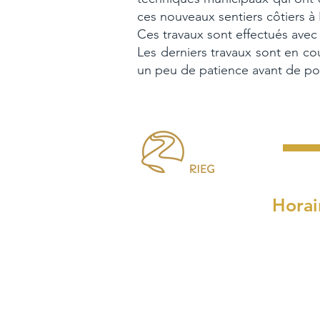
ces nouveaux sentiers côtiers à 
Ces travaux sont effectués avec 
Les derniers travaux sont en co
un peu de patience avant de pouvo
Horai
Lundi, mardi, mercre
8h30 à 
et de 14h00
Le jeudi : de 
Le samedi : de 