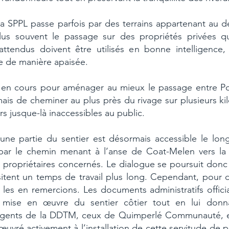
si la SPPL passe parfois par des terrains appartenant au
plus souvent le passage sur des propriétés privées q
tendus doivent être utilisés en bonne intelligence, 
e de manière apaisée.
 en cours pour aménager au mieux le passage entre Po
is de cheminer au plus près du rivage sur plusieurs ki
rs jusque-là inaccessibles au public.
une partie du sentier est désormais accessible le long 
ar le chemin menant à l’anse de Coat-Melen vers la r
propriétaires concernés. Le dialogue se poursuit donc 
ssitent un temps de travail plus long. Cependant, pour 
les en remercions. Les documents administratifs offici
a mise en œuvre du sentier côtier tout en lui don
agents de la DDTM, ceux de Quimperlé Communauté, et
vré activement à l’installation de cette servitude de pa