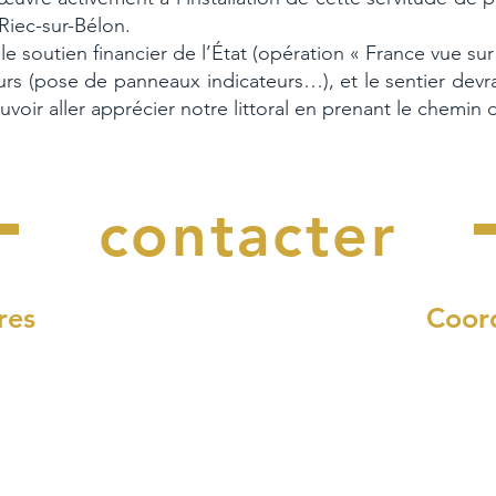
Riec-sur-Bélon.
le soutien financier de l’État (opération « France vue sur
urs (pose de panneaux indicateurs…), et le sentier devr
ir aller apprécier notre littoral en prenant le chemin de 
Nous
contacter
res
Coor
di et vendredi :
4, rue Fr
12h00
29340 Riec-s
 à 17h00
Nous 
8h30 à 12h00
02 98 
10h00 à 11h30