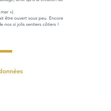
 mer »).
ait être ouvert sous peu. Encore
nos si jolis sentiers côtiers !
données
ançois Cadoret
ur-Bélon, France
contacter
06 91 04