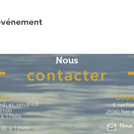
 événement
Nous
contacter
res
Coor
di et vendredi :
4, rue Fr
12h00
29340 Riec-s
 à 17h00
Nous 
8h30 à 12h00