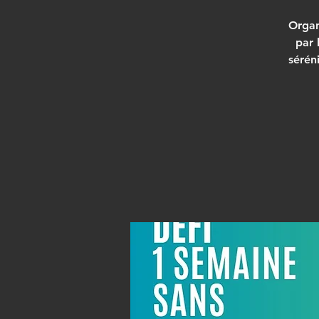
Organ
par 
sérén