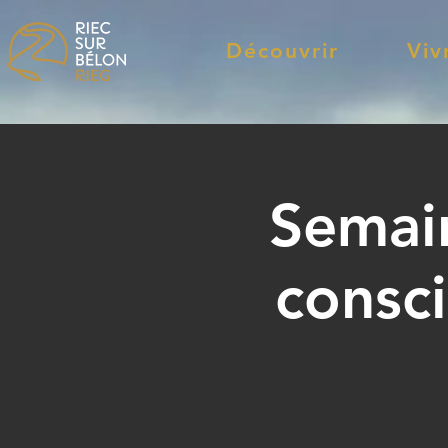
Découvrir
Viv
Semai
consc