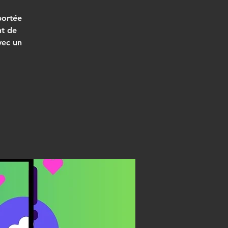
portée
nt de
vec un