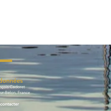
données
ançois Cadoret
ur-Bélon, France
contacter