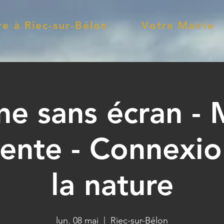
re à Riec-sur-Bélon
Votre Mairie
ne sans écran - 
iente - Connexio
la nature
lun. 08 mai
  |  
Riec-sur-Bélon