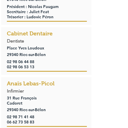
Président : Nicolas Paugam
Secrétaire : Juliet Feat
Trésorier : Ludovic Péron
Cabinet Dentaire
Dentiste
Place Yves Loudoux
29340 Riec-sur-Bélon
02 98 06 44 88
02 98 06 53 13
Anaïs Lebas-Picol
Infirmier
31 Rue François
Cadoret
29340 Riec-sur-Bélon
02 98 71 41 48
06 62 73 58 83