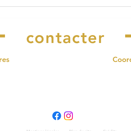
Le Cabaret Perdu a besoin
Arrê
Nous
de vous !
rest
l'ea
contacter
res
Coor
di et vendredi :
4, rue Fr
12h00
29340 Riec-s
 à 17h00
Nous 
8h30 à 12h00
02 98 
10h00 à 11h30