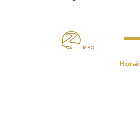
Le cabaret perdu pose ses
bagages à Riec !
Horai
Lundi, mardi, mercre
8h30 à 
et de 14h00
Le jeudi : de 
Le samedi : de 