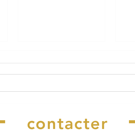
Le cabaret perdu pose ses
Le C
Nous
bagages à Riec !
de v
contacter