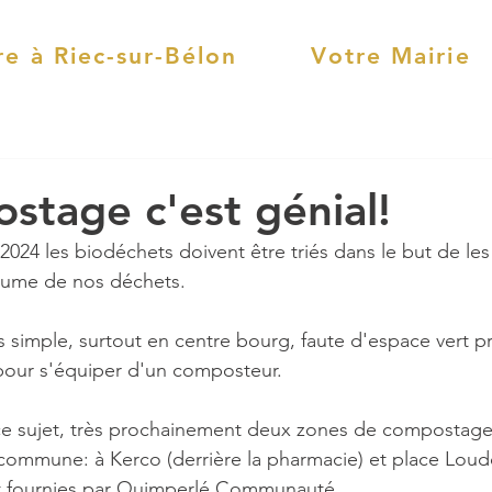
re à Riec-sur-Bélon
Votre Mairie
stage c'est génial!
 2024 les biodéchets doivent être triés dans le but de les 
olume de nos déchets.
 simple, surtout en centre bourg, faute d'espace vert pr
our s'équiper d'un composteur.
e sujet, très prochainement deux zones de compostage c
la commune: à Kerco (derrière la pharmacie) et place Lou
 fournies par Quimperlé Communauté.