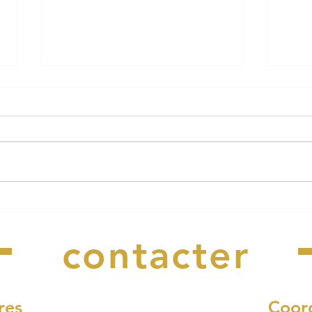
Le Cabaret Perdu a besoin
Arrê
Nous
de vous !
rest
l'ea
contacter
res
Coor