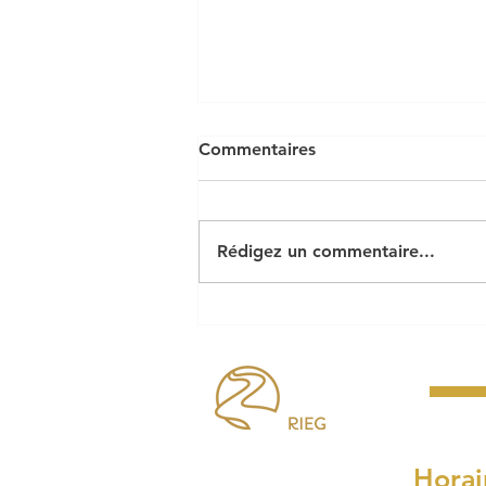
Commentaires
Rédigez un commentaire...
Le cabaret perdu pose ses
bagages à Riec !
Horai