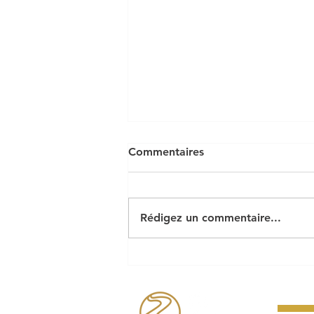
Commentaires
Rédigez un commentaire...
Le cabaret perdu pose ses
bagages à Riec !