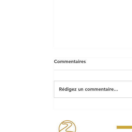
Commentaires
Rédigez un commentaire...
Le cabaret perdu pose ses
bagages à Riec !