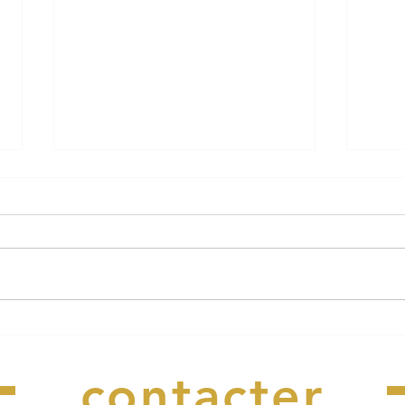
Le Cabaret Perdu a besoin
Arrê
Nous
de vous !
rest
l'ea
contacter