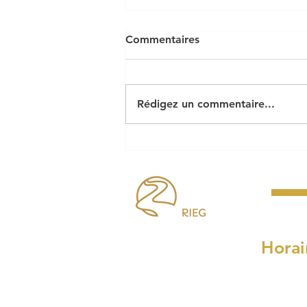
Commentaires
Rédigez un commentaire...
La législation sur la pêche à
pied
Horai
Lundi, mardi, mercre
8h30 à 
et de 14h00