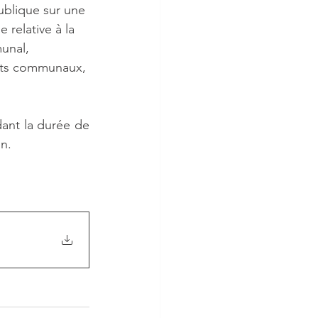
ublique sur une 
relative à la 
munal,
ant la durée de 
on.