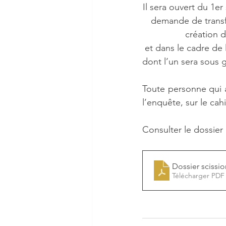
Il sera ouvert du 1e
demande de transfe
création 
 et dans le cadre de la scission du port intercommunal du Bélon en deux ports communaux, 
dont l’un sera sous 
Toute personne qui a
l’enquête, sur le cah
Consulter le dossier 
Dossier scissi
Télécharger PDF