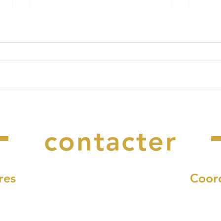
Travaux annoncés au port de
Recr
Nous
Rosbras
sais
gest
contacter
res
Coor
di et vendredi :
4, rue Fr
12h00
29340 Riec-s
 à 17h00