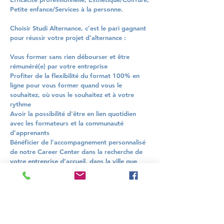
Petite enfance/Services à la personne.
Choisir Studi Alternance, c’est le pari gagnant
pour réussir votre projet d’alternance :
Vous former sans rien débourser et être
rémunéré(e) par votre entreprise
Profiter de la flexibilité du format 100% en
ligne pour vous former quand vous le
souhaitez, où vous le souhaitez et à votre
rythme
Avoir la possibilité d'être en lien quotidien
avec les formateurs et la communauté
d’apprenants
Bénéficier de l’accompagnement personnalisé
de notre Career Center dans la recherche de
votre entreprise d’accueil, dans la ville que
vous souhaitez
Acquérir des compétences clés plébiscitées sur
le marché du travail
Obtenir un diplôme de niveau CAP à Bac+5
reconnu par l’Etat
Maximiser vos chances d’être recruté(e) à